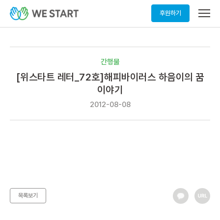
메
후원하기
뉴
열
기
간행물
[위스타트 레터_72호]해피바이러스 하음이의 꿈
이야기
2012-08-08
목록보기