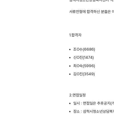
삼척시청소년상담복지센터 직원
서류전형에 합격하신 분들은 
1.합격자
조O수(6686)
신O진(1474)
최O숙(5996)
김O진(3549)
2.면접일정
일시 : 면접일은 추후공지(
장소 : 삼척시청소년상담복지