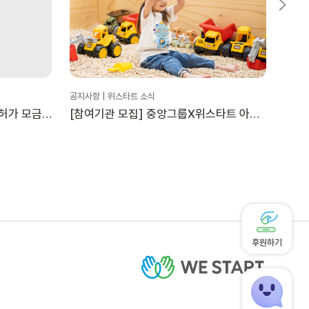
공지사항 | 위스타트 소식
공지사
허가 모금
[참여기관 모집] 중앙그룹X위스타트 아동
위스타
문화활동 지원 ‘플레이타임 투게더’
안내
후원하기