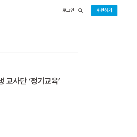
검
로그인
후원하기
색
 교사단 ‘정기교육’