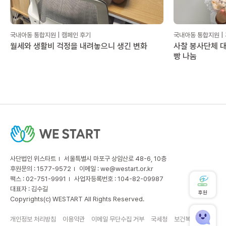
국내아동 통합지원 | 캠페인 후기
국내아동 통합지원 |
월세와 생활비 걱정을 내려놓으니 생긴 변화
사찰 봉사단체 대
빵 나눔
사단법인 위스타트
서울특별시 마포구 상암산로 48-6, 10층
후원문의 : 1577-9572
이메일 :
we@westart.or.kr
팩스 : 02-751-9991
사업자등록번호 : 104-82-09987
대표자 : 김수길
후원
Copyrights(c) WESTART All Rights Reserved.
개인정보 처리방침
이용약관
이메일 무단수집 거부
국세청
보건복지부