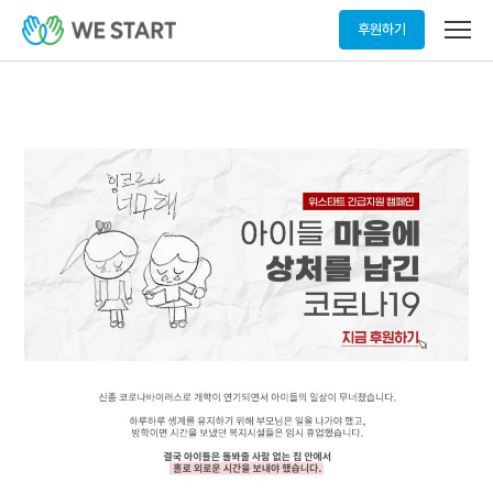
메
후원하기
뉴
열
기