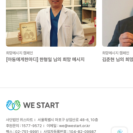
희망메시지 캠페인
희망메시지 캠페인
[아동에게한마디] 한형일 님의 희망 메시지
김준현 님의 희
사단법인 위스타트
서울특별시 마포구 상암산로 48-6, 10층
후원문의 : 1577-9572
이메일 :
we@westart.or.kr
팩스 : 02-751-9991
사업자등록번호 : 104-82-09987