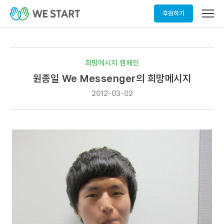
메
후원하기
뉴
열
기
희망메시지 캠페인
원종일 We Messenger의 희망메시지
2012-03-02