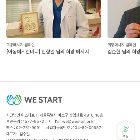
희망메시지 캠페인
희망메시지 캠페인
[아동에게한마디] 한형일 님의 희망 메시지
김준현 님의 희
사단법인 위스타트
서울특별시 마포구 상암산로 48-6, 10층
후원문의 : 1577-9572
이메일 :
we@westart.or.kr
팩스 : 02-751-9991
사업자등록번호 : 104-82-09987
대표자 : 김수길
후원