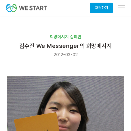
메
후원하기
뉴
열
기
희망메시지 캠페인
김수진 We Messenger의 희망메시지
2012-03-02