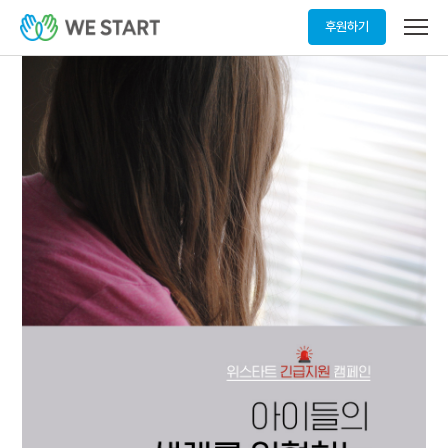
메
후원하기
뉴
열
기