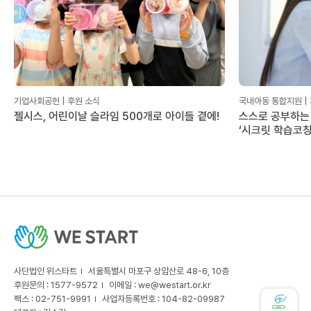
기업사회공헌 | 후원 소식
국내아동 통합지원 |
젤시스, 어린이날 슬라임 500개로 아이들 곁에!
스스로 공부하는 
‘시크릿 학습코칭
사단법인 위스타트
서울특별시 마포구 상암산로 48-6, 10층
후원문의 : 1577-9572
이메일 :
we@westart.or.kr
팩스 : 02-751-9991
사업자등록번호 : 104-82-09987