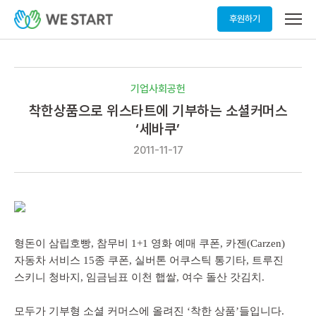
메
후원하기
뉴
열
기
기업사회공헌
착한상품으로 위스타트에 기부하는 소셜커머스
‘세바쿠’
2011-11-17
형돈이 삼립호빵, 참무비 1+1 영화 예매 쿠폰, 카젠(Carzen)
자동차 서비스 15종 쿠폰, 실버톤 어쿠스틱 통기타, 트루진
스키니 청바지, 임금님표 이천 햅쌀, 여수 돌산 갓김치.
모두가 기부형 소셜 커머스에 올려진 ‘착한 상품’들입니다.