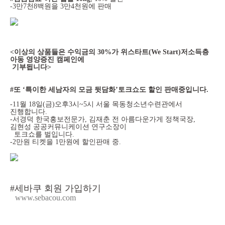
-3만7천8백원을 3만4천원에 판매
<이상의 상품들은 수익금의 30%가 위스타트(We Start)저소득층
아동 영양증진 캠페인에
기부됩니다>
#또 ‘특이한 세남자의 모금 뒷담화’토크쇼도 할인 판매중입니다.
-11월 18일(금)오후3시~5시 서울 목동청소년수련관에서
진행합니다.
-서경덕 한국홍보전문가, 김재춘 전 아름다운가게 정책국장,
김현성 공공커뮤니케이션 연구소장이
토크쇼를 벌입니다.
-2만원 티켓을 1만원에 할인판매 중.
#세바쿠 회원 가입하기
www.sebacou.com