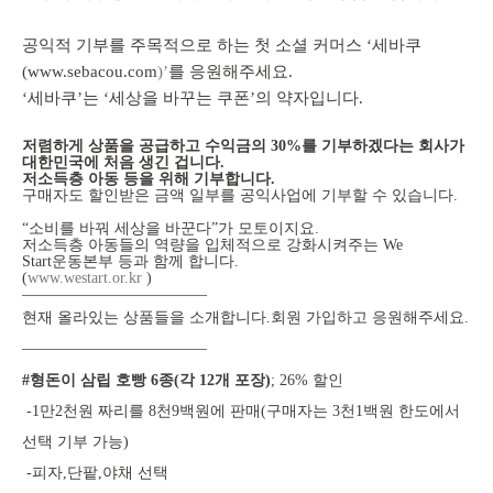
공익적 기부를 주목적으로 하는 첫 소셜 커머스 ‘세바쿠
(
www.sebacou.com
)’
를 응원해주세요.
‘세바쿠’는 ‘세상을 바꾸는 쿠폰’의 약자입니다.
저렴하게 상품을 공급하고 수익금의 30%를 기부하겠다는 회사가
대한민국에 처음 생긴 겁니다.
저소득층 아동 등을 위해 기부합니다.
구매자도 할인받은 금액 일부를 공익사업에 기부할 수 있습니다.
“소비를 바꿔 세상을 바꾼다”가 모토이지요.
저소득층 아동들의 역량을 입체적으로 강화시켜주는 We
Start운동본부 등과 함께 합니다.
(
www.westart.or.kr
)
————————————
현재 올라있는 상품들을 소개합니다.회원 가입하고 응원해주세요.
————————————
#형돈이 삼립 호빵 6종(각 12개 포장)
; 26% 할인
-1만2천원 짜리를 8천9백원에 판매(구매자는 3천1백원 한도에서
선택 기부 가능)
-피자,단팥,야채 선택