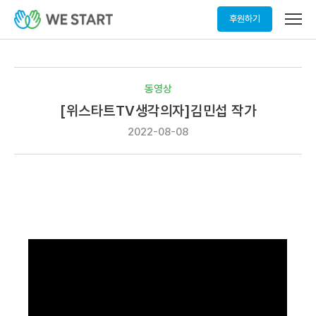
메
후원하기
뉴
열
기
동영상
[위스타트TV생각의자]김민섭 작가
2022-08-08