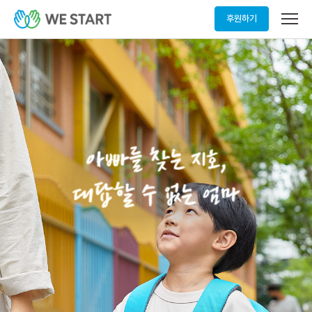
메
후원하기
뉴
열
기