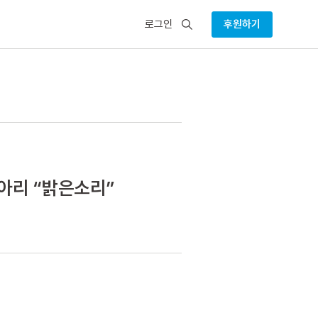
검
로그인
후원하기
색
아리 “밝은소리”