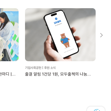
기업사회공헌 | 후원 소식
기업사회
한마디 |
출결 알림 1건당 1원, 모두출첵의 나눔
중앙그
트
이야기
‘Re: