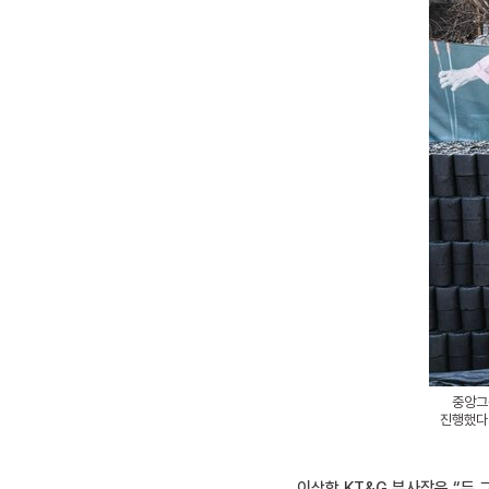
중앙그
진행했다.
이상학 KT&G 부사장은 “두