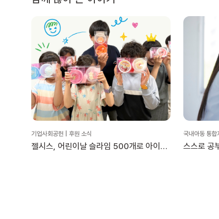
기업사회공헌 | 후원 소식
국내아동 통합
젤시스, 어린이날 슬라임 500개로 아이들
스스로 공부
곁에!
‘시크릿 학