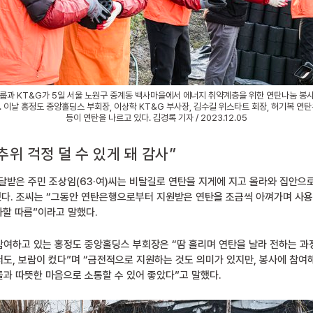
룹과 KT&G가 5일 서울 노원구 중계동 백사마을에서 에너지 취약계층을 위한 연탄나눔 봉
 이날 홍정도 중앙홀딩스 부회장, 이상학 KT&G 부사장, 김수길 위스타트 회장, 허기복 연
등이 연탄을 나르고 있다. 김경록 기자 / 2023.12.05
추위 걱정 덜 수 있게 돼 감사”
전달받은 주민 조상임(63·여)씨는 비탈길로 연탄을 지게에 지고 올라와 집안
다. 조씨는 “그동안 연탄은행으로부터 지원받은 연탄을 조금씩 아껴가며 사용해
사할 따름”이라고 말했다.
참여하고 있는 홍정도 중앙홀딩스 부회장은 “땀 흘리며 연탄을 날라 전하는 
도, 보람이 컸다”며 “금전적으로 지원하는 것도 의미가 있지만, 봉사에 참여
과 따뜻한 마음으로 소통할 수 있어 좋았다”고 말했다.