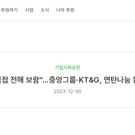
후원하기
사업
소식
나의 후원
기업사회공헌
직접 전해 보람”…중앙그룹·KT&G, 연탄나눔
2023-12-06