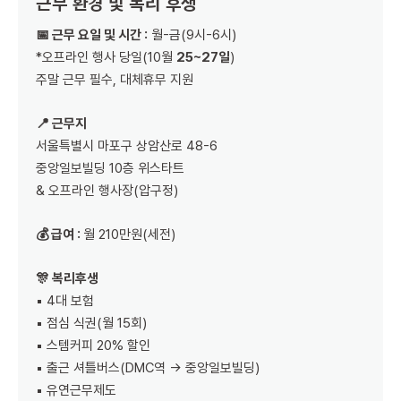
근무 환경 및 복리 후생
📅 근무 요일 및 시간 :
월-금(9시-6시)
*오프라인 행사 당일(10월
25~27일
)
주말 근무 필수, 대체휴무 지원
📍 근무지
서울특별시 마포구 상암산로 48-6
중앙일보빌딩 10층 위스타트
& 오프라인 행사장(압구정)
💰 급여 :
월 210만원(세전)
🎊 복리후생
▪️ 4대 보험
▪️ 점심 식권(월 15회)
▪️ 스템커피 20% 할인
▪️ 출근 셔틀버스(DMC역 → 중앙일보빌딩)
▪️ 유연근무제도