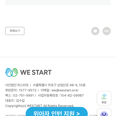
목록보기
사단법인 위스타트
서울특별시 마포구 상암산로 48-6, 10층
후원문의 : 1577-9572
이메일 :
we@westart.or.kr
팩스 : 02-751-9991
사업자등록번호 : 104-82-09987
대표자 : 김수길
후원
Copyrights(c) WESTART All Rights Reserved.
위아자 인턴 지원 >