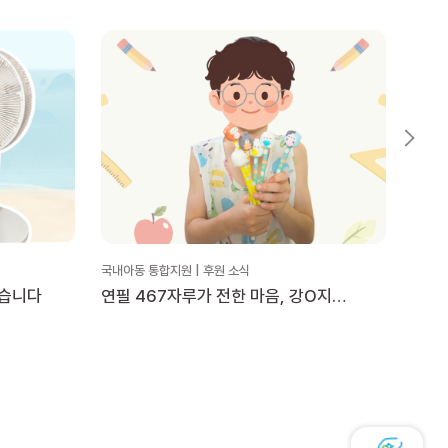
국내아동 통합지원 | 후원 소식
국내아동
했습니다
연필 467자루가 전한 마음, 강O지
세정
후원자님의 물품후원