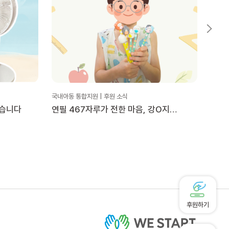
국내아동 통합지원 | 후원 소식
국내아동
했습니다
연필 467자루가 전한 마음, 강O지
세정
후원자님의 물품후원
후원하기