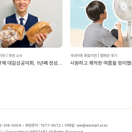
원 | 후원 소식
국내아동 통합지원 | 캠페인 후기
단체 대길상공덕회, 1년째 정성을
시원하고 쾌적한 여름을 맞이
눔
2-318-5004
후원문의 : 1577-9572
이메일 :
we@westart.or.kr
길
Copyrights(c) WESTART All Rights Reserved.