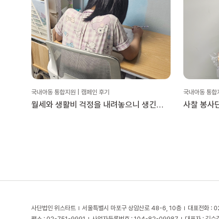
국내아동 통합지원 | 캠페인 후기
국내아동 통합지
월세와 생활비 걱정을 내려놓으니 생긴
사찰 봉사
변화
담은 빵 나
사단법인 위스타트
서울특별시 마포구 상암산로 48-6, 10층
대표전화 : 0
팩스 : 02-751-9991
사업자등록번호 : 104-82-09987
대표자 : 김수