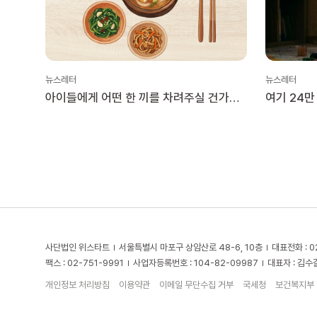
뉴스레터
뉴스레터
아이들에게 어떤 한 끼를 차려주실 건가요?
여기 24만
(1분 테스트)
작은 울림
사단법인 위스타트
서울특별시 마포구 상암산로 48-6, 10층
대표전화 : 0
팩스 : 02-751-9991
사업자등록번호 : 104-82-09987
대표자 : 김수
개인정보 처리방침
이용약관
이메일 무단수집 거부
국세청
보건복지부