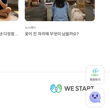
뉴스레터
뉴스레
낸 다정함이
꽃이 진 자리에 무엇이 남을까요?
엄마,
후원하기