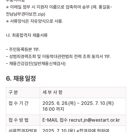
무효처리함
※ 이메일 첨부 시 지원자 이름으로 압축하여 송부 (예. 홍길동-
전남남부권아보전.zip)
※ 서류양식은 자유양식으로 사용.
나. 최종합격자 제출서류
– 주민등록등본 1부.
– 성범죄경력조회 및 아동학대관련범죄 전력 조회 동의서 1부.
– 채용건강검진(일반채용신체검사)
6. 채용일정
구 분
세 부 사 항
접 수 기 간
2025. 6. 26.(목) ~ 2025. 7. 10.(목)
16:00 까지
접 수 방 법
E-MAIL 접수 recrut.jn@westart.or.kr
서류합격자발표
2025. 7. 10.(목) ※합격자에 한하여