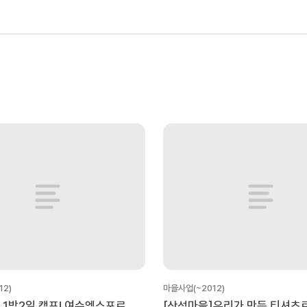
12)
마을사업(~2012)
 1박2일 캠프! 여수엑스포로
[산성마을]우리가 만든 티셔츠