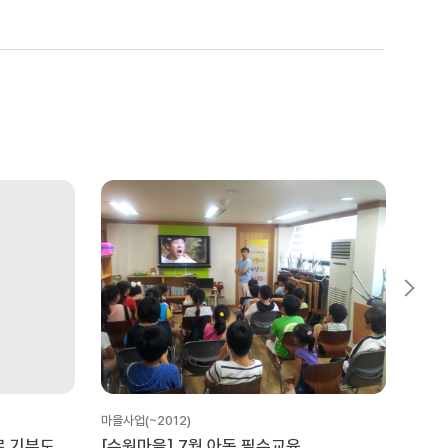
마을사업(~2012)
마을사업
로 기부도
[수원마을] 7월 아동 필수교육
[수