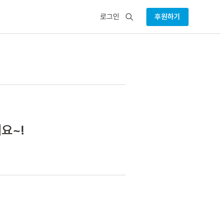
검
로그인
후원하기
색
요~!