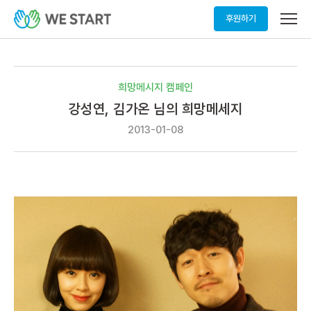
메
후원하기
뉴
열
기
희망메시지 캠페인
강성연, 김가온 님의 희망메세지
2013-01-08