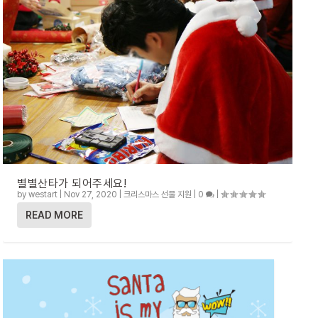
별별산타가 되어주세요!
by
westart
|
Nov 27, 2020
|
크리스마스 선물 지원
|
0
|
READ MORE