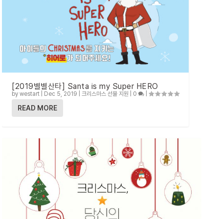
[2019별별산타] Santa is my Super HERO
by
westart
|
Dec 5, 2019
|
크리스마스 선물 지원
|
0
|
READ MORE