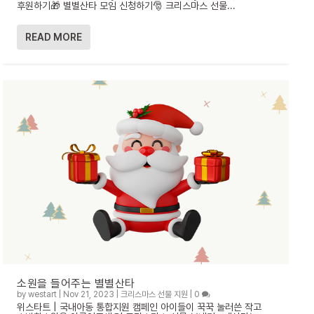
후원하기🎁 별별산타 모임 신청하기🎅 크리스마스 선물...
READ MORE
소원을 들어주는 별별산타
by
westart
|
Nov 21, 2023
|
크리스마스 선물 지원
|
0
위스타트 | 국내아동 통합지원 캠페인 아이들이 꾹꾹 눌러쓴 작고