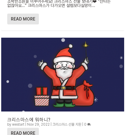
소박한소원을 이루어주세요! 크리스마스 선물 보내기❤️ “산타는
없잖아요…” 크리스마스가 다가오면 설렘보다실망이...
READ MORE
크리스마스에 뭐하니?
by
westart
|
Nov 29, 2022
|
크리스마스 선물 지원
|
0
READ MORE