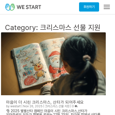
메
후원하기
뉴
열
기
Category:
크리스마스 선물 지원
마음이 더 시린 크리스마스, 산타가 되어주세요
by
westart
|
Nov 26, 2025
|
크리스마스 선물 지원
|
0
🎅 2025 별별산타 캠페인 마음이 시린 크리스마스,산타가
되어주세요 모두가 행복을 꿈꾸는 12월 25일, 차가운 방에서 산타를