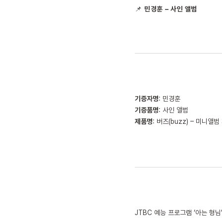
📌
민경훈
–
사인 앨범
기증자명
: 민경훈
기증품명
: 사인 앨범
제품명
: 버즈(buzz) – 미니앨범
JTBC 예능 프로그램 ‘아는 형