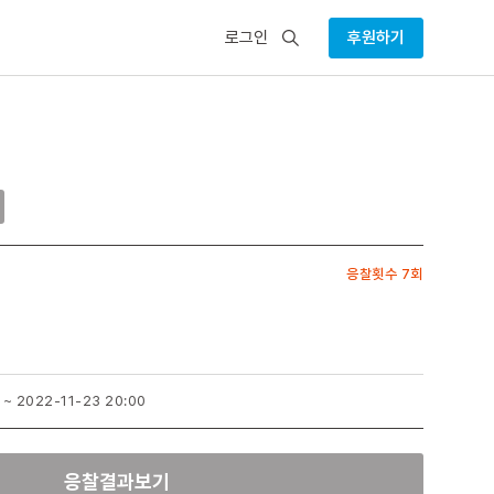
검
로그인
후원하기
색
응찰횟수 7회
~
2022-11-23 20:00
응찰결과보기