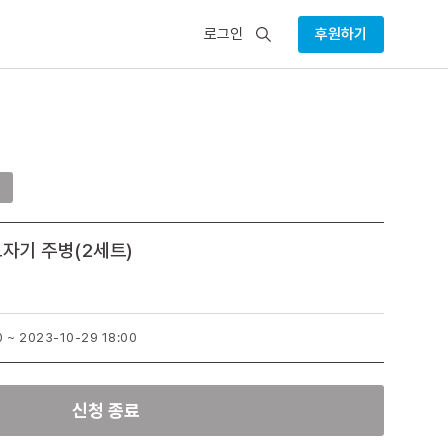
검
로그인
후원하기
색
매
도자기 주병(2세트)
0 ~ 2023-10-29 18:00
신청 종료