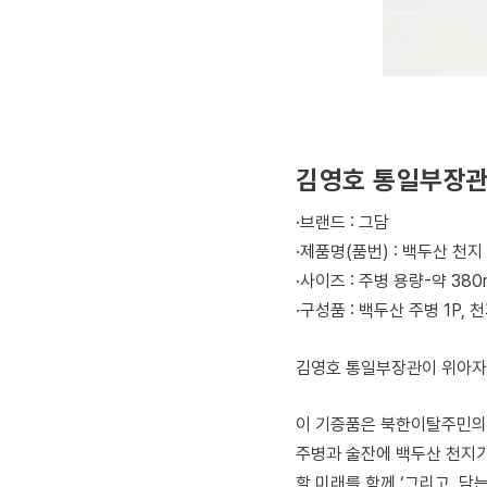
김영호 통일부장관 
·브랜드 : 그담
·제품명(품번) : 백두산 천
·사이즈 : 주병 용량-약 380m
·구성품 : 백두산 주병 1P, 
김영호 통일부장관이 위아자 
이 기증품은 북한이탈주민의
주병과 술잔에 백두산 천지가
할 미래를 함께 ‘그리고, 