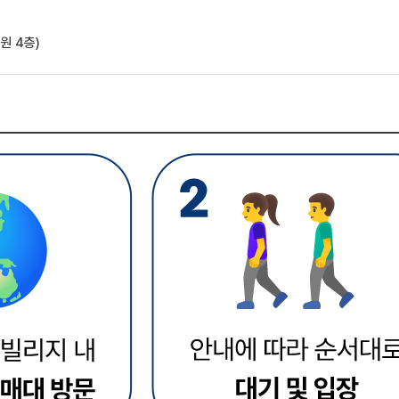
역
원 4층)