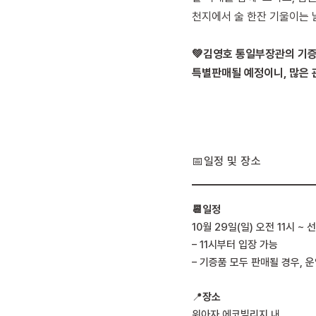
천지에서 술 한잔 기울이는 
💚김영호 통일부장관의 기증품
특별판매될 예정이니, 많은 
📅일정 및 장소
📆일정
10월 29일(일) 오전 11시 ~
– 11시부터 입장 가능
– 기증품 모두 판매될 경우, 
📍
장소
위아자 에코빌리지 내