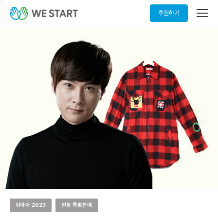
메
후원하기
뉴
열
기
위아자 2023
현장 특별판매