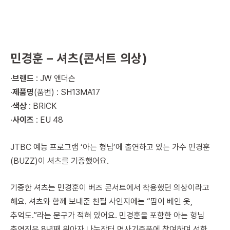
민경훈 – 셔츠(콘서트 의상)
·
브랜드
: JW 앤더슨
·
제품명
(품번) : SH13MA17
·
색상
: BRICK
·
사이즈
: EU 48
JTBC 예능 프로그램 ‘아는 형님’에 출연하고 있는 가수 민경훈
(BUZZ)이 셔츠를 기증했어요.
기증한 셔츠는 민경훈이 버즈 콘서트에서 착용했던 의상이라고
해요. 셔츠와 함께 보내준 친필 사인지에는 “땀이 베인 옷,
추억도.”라는 문구가 적혀 있어요. 민경훈을 포함한 아는 형님
출연진은 8년째 위아자 나눔장터 명사기증품에 참여하며 선한