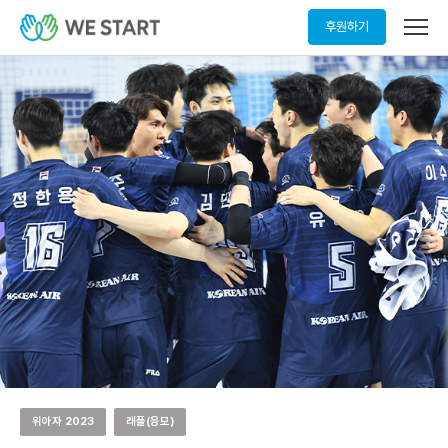
메
후원하기
뉴
열
기
위아자 2023
래플(응모)