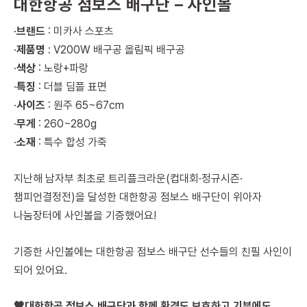
대한항공 점보스 배구단 – 사인볼
·
브랜드
: 미카사 스포츠
·
제품명
: V200W 배구공 올림픽 배구공
·
색상
: 노랑+파랑
·
특징
: 더블 딤플 표면
·
사이즈
: 원주 65~67cm
·
무게
: 260~280g
·
소재
: 특수 합성 가죽
지난해 남자부 최초로 트리플크라운(컵대회·정규시즌·
챔피언결정전)을 달성한 대한항공 점보스 배구단이 위아자
나눔장터에 사인볼을 기증했어요!
기증한 사인볼에는 대한항공 점보스 배구단 선수들의 친필 사인이
되어 있어요.
🧡대한항공 점보스 배구단과 함께 환경도 보호하고 기부에도