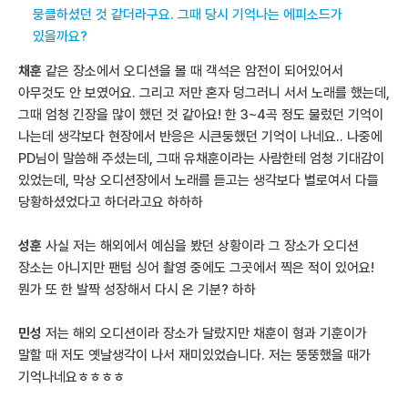
뭉클하셨던 것 같더라구요. 그때 당시 기억나는 에피소드가
있을까요?
채훈
같은 장소에서 오디션을 볼 때 객석은 암전이 되어있어서
아무것도 안 보였어요. 그리고 저만 혼자 덩그러니 서서 노래를 했는데,
그때 엄청 긴장을 많이 했던 것 같아요! 한 3~4곡 정도 불렀던 기억이
나는데 생각보다 현장에서 반응은 시큰둥했던 기억이 나네요.. 나중에
PD님이 말씀해 주셨는데, 그때 유채훈이라는 사람한테 엄청 기대감이
있었는데, 막상 오디션장에서 노래를 듣고는 생각보다 별로여서 다들
당황하셨었다고 하더라고요 하하하
성훈
사실 저는 해외에서 예심을 봤던 상황이라 그 장소가 오디션
장소는 아니지만 팬텀 싱어 촬영 중에도 그곳에서 찍은 적이 있어요!
뭔가 또 한 발짝 성장해서 다시 온 기분? 하하
민성
저는 해외 오디션이라 장소가 달랐지만 채훈이 형과 기훈이가
말할 때 저도 옛날생각이 나서 재미있었습니다. 저는 뚱뚱했을 때가
기억나네요ㅎㅎㅎㅎ