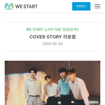
메
후원하기
뉴
열
기
WE START 소식지 15호 '안녕(安寧)'
COVER STORY 라포엠
2025-03-20