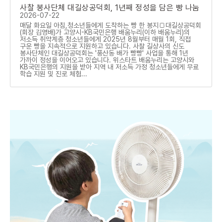
사찰 봉사단체 대길상공덕회, 1년째 정성을 담은 빵 나눔
2026-07-22
매달 화요일 아침,청소년들에게 도착하는 빵 한 봉지🍞대길상공덕회
(회장 김영배)가 고양시-KB국민은행 배움누리(이하 배움누리)의
저소득 취약계층 청소년들에게 2025년 8월부터 매월 1회, 직접
구운 빵을 지속적으로 지원하고 있습니다. 사찰 길상사의 신도
봉사단체인 대길상공덕회는 '풍산동 배가 빵빵' 사업을 통해 1년
가까이 정성을 이어오고 있습니다. 위스타트 배움누리는 고양시와
KB국민은행의 지원을 받아 지역 내 저소득 가정 청소년들에게 무료
학습 지원 및 진로 체험...