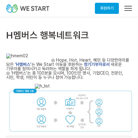
메
후원하기
뉴
열
기
H멤버스 행복네트워크
◎
Hope, Hot, Heart,
혜민 등 다양한의미를
담은
‘H
멤버스
’
는
We Start
아동을 후원하는
정기기부자로서
새로운
기부자를 참여시키고 독려하는 역할을 하게 됩니다
.
◎ ‘H
멤버스
’
는 총
100
분을 모시며
, 100
인은 명사
,
기업
CEO,
전문인
,
시민
,
학생
,
어린이 등 누구나 참여 가능합니다
.