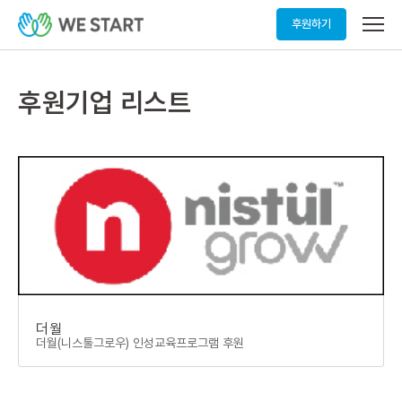
메
후원하기
뉴
열
기
후원기업 리스트
더월
더월(니스툴그로우) 인성교육프로그램 후원