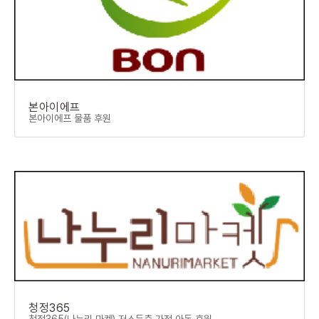
본아이에프
본아이에프 물품 후원
청정365
청정365(나누리 마켓) 저소득층 가정 아동 후원