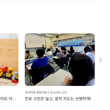
국내아동 통합지원 | 위스타트 소식
국내아동
스타트 아동
진로 고민은 덜고, 꿈의 지도는 선명하게!
20
더’