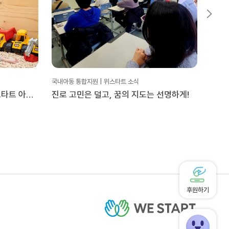
국내아동 통합지원 | 위스타트 소식
국내아동
스타트 아동
진로 고민은 덜고, 꿈의 지도는 선명하게!
20
더’
후원하기