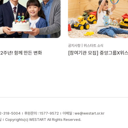
공지사항 | 위스타트 소식
2주년! 함께 만든 변화
[참여기관 모집] 중앙그룹X위
문화활동 지원 ‘플레이타임 투게
2-318-5004
후원문의 : 1577-9572
이메일 :
we@westart.or.kr
길
Copyrights(c) WESTART All Rights Reserved.