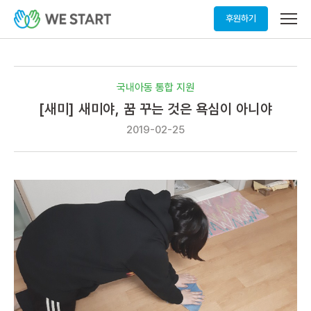
메
후원하기
뉴
열
기
국내아동 통합 지원
[새미] 새미야, 꿈 꾸는 것은 욕심이 아니야
2019-02-25