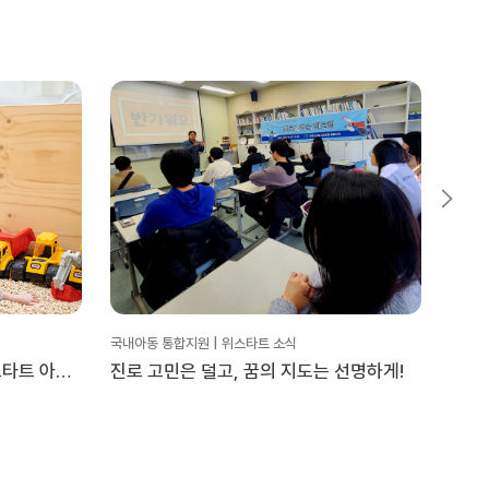
국내아동 통합지원 | 위스타트 소식
국내아동
스타트 아동
진로 고민은 덜고, 꿈의 지도는 선명하게!
20
더’