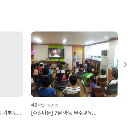
마을사업(~2012)
마을사업
로 기부도
[수원마을] 7월 아동 필수교육
[수
(학교폭력예방교육, 응급처치 및 안전교육)
자원