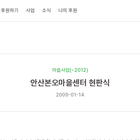
후원하기
사업
소식
나의 후원
마을사업(~2012)
안산본오마을센터 현판식
2009-01-14