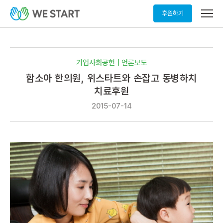
메
후원하기
뉴
열
기
기업사회공헌 | 언론보도
함소아 한의원, 위스타트와 손잡고 동병하치
치료후원
2015-07-14