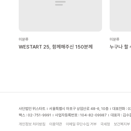
미분류
미분류
WESTART 25, 함께해주신 150분께
누구나 할 
22가지!
사단법인 위스타트
서울특별시 마포구 상암산로 48-6, 10층
대표전화 : 0
팩스 : 02-751-9991
사업자등록번호 : 104-82-09987
대표자 : 김수
개인정보 처리방침
이용약관
이메일 무단수집 거부
국세청
보건복지부