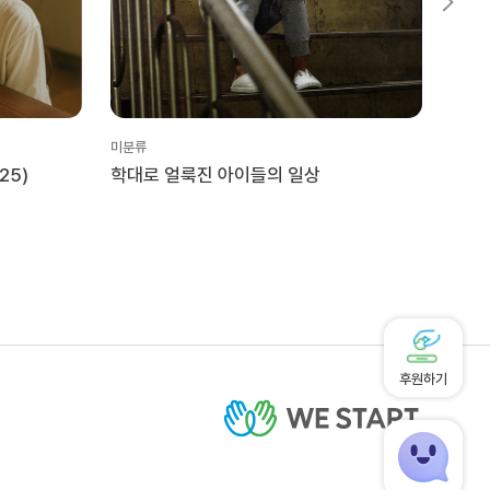
미분류
미분류
25)
학대로 얼룩진 아이들의 일상
위스
후원하기