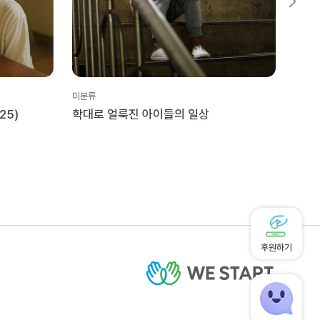
미분류
미분류
25)
학대로 얼룩진 아이들의 일상
위스
후원하기