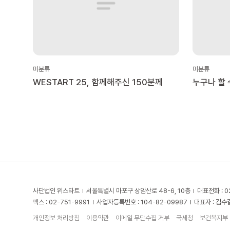
미분류
미분류
WESTART 25, 함께해주신 150분께
누구나 할 
22가지!
사단법인 위스타트
서울특별시 마포구 상암산로 48-6, 10층
대표전화 : 0
팩스 : 02-751-9991
사업자등록번호 : 104-82-09987
대표자 : 김수
개인정보 처리방침
이용약관
이메일 무단수집 거부
국세청
보건복지부