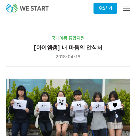
메
후원하기
뉴
열
기
국내아동 통합지원
[아이앰쌤] 내 마음의 안식처
2018-04-16