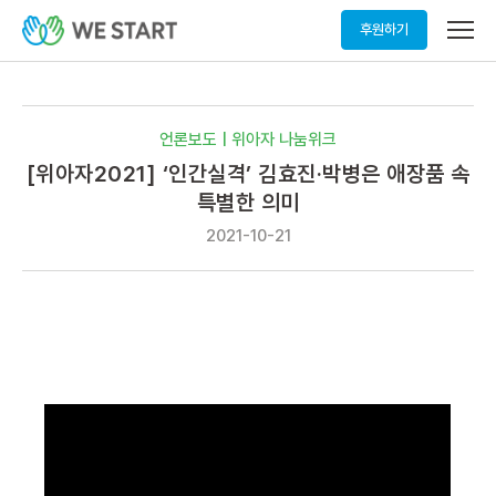
메
후원하기
뉴
열
기
언론보도 | 위아자 나눔위크
[위아자2021] ‘인간실격’ 김효진·박병은 애장품 속
특별한 의미
2021-10-21