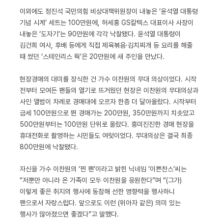
이외에도 정진석 국민의힘 비상대책위원장이 내놓은 ‘윤석열 대통령
기념 시계’ 세트는 100만원에, 허세홍 GS칼텍스 대표이사 사장이
내놓은 ‘도자기’는 90만원에 각각 낙찰됐다. 윤석열 대통령이
김건희 여사, 후배 등에게 직접 제육볶음·김치찌개 등 요리를 해줄
때 썼던 ‘스테인리스 웍’은 20만원에 새 주인을 만났다.
현장경매의 대미를 장식한 건 가수 이찬원의 무대 의상이었다. 시작
전부터 모여든 팬들의 열기로 뜨거웠던 현장은 이찬원의 무대의상과
사인 앨범이 차례로 경매대에 오르자 한층 더 달아올랐다. 시작부터
금세 100만원으로 뛴 경매가는 200만원, 350만원까지 치솟았고
500만원부터는 100만원 단위로 올랐다. 흥미진진한 경매 현장을
휴대전화로 촬영하는 시민들도 여럿이었다. 무대의상은 결국 최종
800만원에 낙찰됐다.
자신을 가수 이찬원의 ‘찐 팬’이라고 밝힌 닉네임 ‘이쁜찬스’씨는
“저뿐만 아니라 온 가족이 모두 이찬원을 응원한다”며 “(그가)
이렇게 좋은 취지의 행사에 동참해 선한 영향력을 행사하니
팬으로서 자랑스럽다. 앞으로도 이런 (위아자 같은) 의미 있는
행사가 많아졌으면 좋겠다”고 말했다.