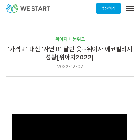
메
후원하기
뉴
열
기
위아자 나눔위크
‘가격표’ 대신 ‘사연표’ 달린 옷···위아자 에코빌리지
성황[위아자2022]
2022-12-02