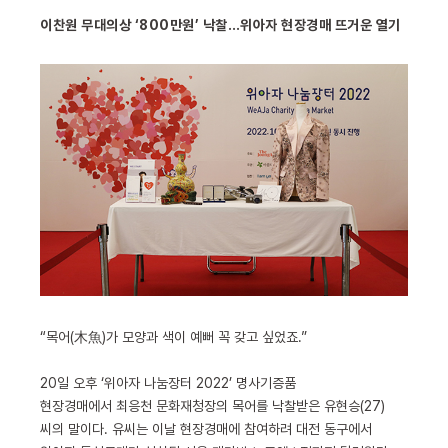
이찬원 무대의상 ‘800만원’ 낙찰…위아자 현장경매 뜨거운 열기
“목어(木魚)가 모양과 색이 예뻐 꼭 갖고 싶었죠.”
20일 오후 ‘위아자 나눔장터 2022’ 명사기증품
현장경매에서 최응천 문화재청장의 목어를 낙찰받은 유현승(27)
씨의 말이다. 유씨는 이날 현장경매에 참여하려 대전 동구에서