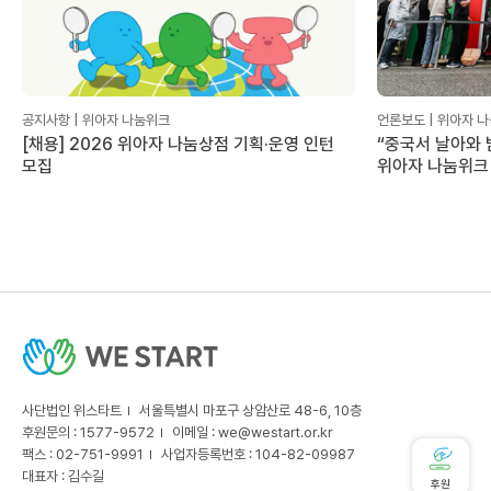
공지사항 | 위아자 나눔위크
언론보도 | 위아자 
[채용] 2026 위아자 나눔상점 기획·운영 인턴
“중국서 날아와 
모집
위아자 나눔위크
사단법인 위스타트
서울특별시 마포구 상암산로 48-6, 10층
후원문의 : 1577-9572
이메일 :
we@westart.or.kr
팩스 : 02-751-9991
사업자등록번호 : 104-82-09987
대표자 : 김수길
후원