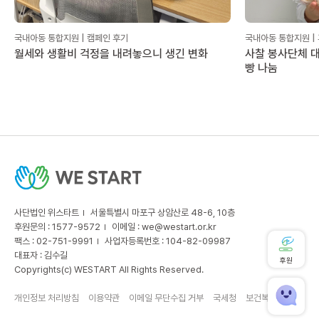
국내아동 통합지원 | 캠페인 후기
국내아동 통합지원 |
월세와 생활비 걱정을 내려놓으니 생긴 변화
사찰 봉사단체 대
빵 나눔
사단법인 위스타트
서울특별시 마포구 상암산로 48-6, 10층
후원문의 : 1577-9572
이메일 :
we@westart.or.kr
팩스 : 02-751-9991
사업자등록번호 : 104-82-09987
대표자 : 김수길
후원
Copyrights(c) WESTART All Rights Reserved.
개인정보 처리방침
이용약관
이메일 무단수집 거부
국세청
보건복지부