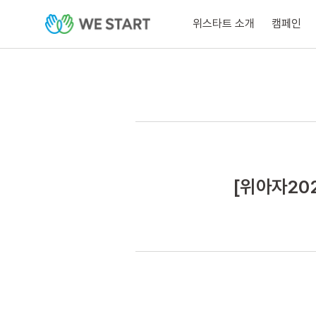
위스타트 소개
캠페인
[위아자20