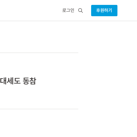
검
로그인
후원하기
색
 대세도 동참