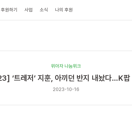
후원하기
사업
소식
나의 후원
위아자 나눔위크
23] ‘트레저’ 지훈, 아끼던 반지 내놨다…K팝
2023-10-16