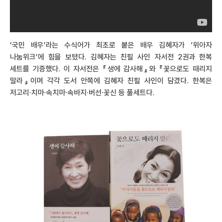
‘국민 배우’라는 수식어가 최초로 붙은 배우 김혜자가 ‘위아자
나눔위크‘에 힘을 보탰다. 김혜자는 친필 사인 자서전 2권과 한복
세트를 기증했다. 이 자서전은 『생에 감사해』와 『꽃으로도 때리지
말라』이며 각각 도서 안쪽에 김혜자 친필 사인이 담겼다. 한복은
저고리·치마·속치마·속바지·버선·꽃신 등 풀세트다.