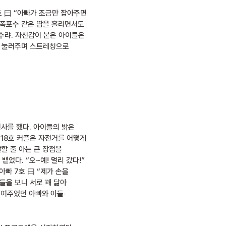
호 曰 “아빠가 조금만 잡아주면
신 폭포수 같은 땀을 흘리면서도
수랴. 자신감이 붙은 아이들은
을 눌러주며 스트레칭으로
사를 했다. 아이들의 밝은
 18호 커플은 자전거를 어떻게
말할 줄 아는 큰 장점을
었다. “오~예! 멀리 갔다!”
아빠 7호 曰 “제가 손을
진들을 보니 서로 꽤 닮아
보여주었던 아빠와 아들‧