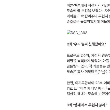
아들‧딸들에게 자전거가 지급이
모습에 급 호감을 보였다 . 자
아빠들이 꽉 잡아주니 두렵지 
순조로운 출발이었기에 이들의 
2화 ‘우리 벌써 친해졌어요.’
프로젝트 2주차, 자전거 연습
페달을 씩씩하게 밟았다. 아들
골든벨’이었다. 각 커플들은 
모습은 흡사 이모티콘(^^;;)이
한편, 의기투합하여 23호 아
11호 曰 “아들이 매우 예의바
열심히 해내는 모습에 반했어요
3화 ‘함께 라서 두렵지 않아.’