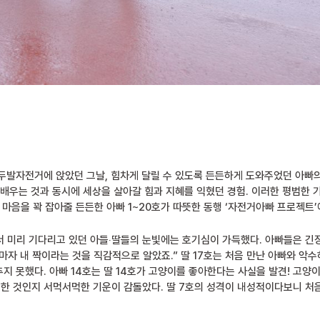
두발자전거에 앉았던 그날, 힘차게 달릴 수 있도록 든든하게 도와주었던 아빠
 배우는 것과 동시에 세상을 살아갈 힘과 지혜를 익혔던 경험. 이러한 평범한 
 마음을 꽉 잡아줄 든든한 아빠 1~20호가 따뜻한 동행 ‘자전거아빠 프로젝트’
에서 미리 기다리고 있던 아들‧딸들의 눈빛에는 호기심이 가득했다. 아빠들은 긴장
마자 내 짝이라는 것을 직감적으로 알았죠.” 딸 17호는 처음 만난 아빠와 악
지 못했다. 아빠 14호는 딸 14호가 고양이를 좋아한다는 사실을 발견! 고양
지한 것인지 서먹서먹한 기운이 감돌았다. 딸 7호의 성격이 내성적이다보니 처