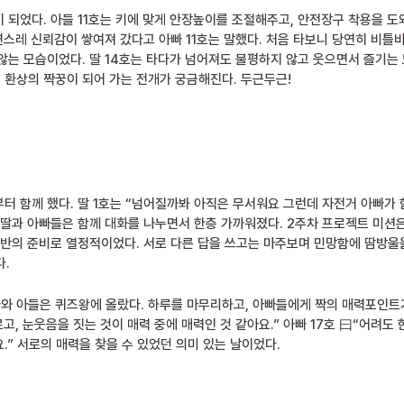
 되었다. 아들 11호는 키에 맞게 안장높이를 조절해주고, 안전장구 착용을 도
연스레 신뢰감이 쌓여져 갔다고 아빠 11호는 말했다. 처음 타보니 당연히 비틀
않는 모습이었다. 딸 14호는 타다가 넘어져도 불평하지 않고 웃으면서 즐기는
환상의 짝꿍이 되어 가는 전개가 궁금해진다. 두근두근!
부터 함께 했다. 딸 1호는 “넘어질까봐 아직은 무서워요 그런데 자전거 아빠가 
‧딸과 아빠들은 함께 대화를 나누면서 한층 가까워졌다. 2주차 프로젝트 미션
만반의 준비로 열정적이었다. 서로 다른 답을 쓰고는 마주보며 민망함에 땀방울을
다.
빠와 아들은 퀴즈왕에 올랐다. 하루를 마무리하고, 아빠들에게 짝의 매력포인트
르고, 눈웃음을 짓는 것이 매력 중에 매력인 것 같아요.” 아빠 17호 曰“어려도
.” 서로의 매력을 찾을 수 있었던 의미 있는 날이었다.