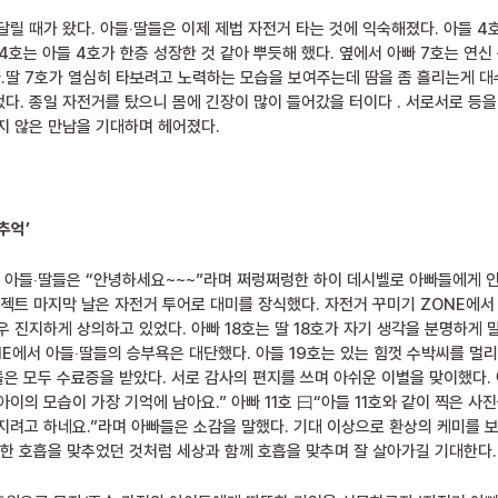
달릴 때가 왔다. 아들‧딸들은 이제 제법 자전거 타는 것에 익숙해졌다. 아들 4
 4호는 아들 4호가 한층 성장한 것 같아 뿌듯해 했다. 옆에서 아빠 7호는 연
딸 7호가 열심히 타
보
려고 노력하는 모습을 보여주는데 땀을 좀 흘리는게 대
다. 종일 자전거를 탔으니 몸에 긴장이 많이 들어갔을 터이다 . 서로서로 등
지 않은 만남을 기대하며 헤어졌다.
추억’
, 아들‧딸들은 “안녕하세요~~~”라며 쩌렁쩌렁한 하이 데시벨로 아빠들에게 인
로젝트 마지막 날은 자전거 투어로 대미를 장식했다. 자전거 꾸미기 ZONE에서
 진지하게 상의하고 있었다. 아빠 18호는 딸 18호가 자기 생각을 분명하게 
E에서 아들‧딸들의 승부욕은 대단했다. 아들 19호는 있는 힘껏 수박씨를 멀리 뱉
들은 모두 수료증을 받았다. 서로 감사의 편지를 쓰며 아쉬운 이별을 맞이했다. 
이의 모습이 가장 기억에 남아요.” 아빠 11호 曰“아들 11호와 같이 찍은 사
지려고 하네요.”라며 아빠들은 소감을 말했다. 기대 이상으로 환상의 케미를 
 한 호흡을 맞추었던 것처럼 세상과 함께 호흡을 맞추며 잘 살아가길 기대한다.