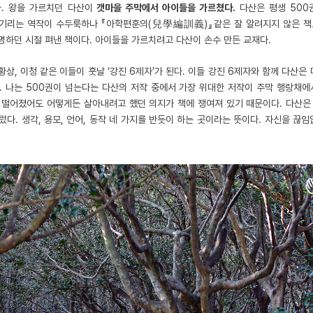
. 왕을 가르치던 다산이
갯마을 주막에서 아이들을 가르쳤다.
다산은 평생 500
기리는 역작이 수두룩하나 『아학편훈의(兒學編訓義)』같은 잘 알려지지 않은 책
명하던 시절 펴낸 책이다. 아이들을 가르치려고 다산이 손수 만든 교재다.
상, 이청 같은 이들이 훗날 ‘강진 6제자’가 된다. 이들 강진 6제자와 함께 다산
. 나는 500권이 넘는다는 다산의 저작 중에서 가장 위대한 저작이 주막 행랑채에
 떨어졌어도 어떻게든 살아내려고 했던 의지가 책에 쟁여져 있기 때문이다. 다산은
렀다. 생각, 용모, 언어, 동작 네 가지를 반듯이 하는 곳이라는 뜻이다. 자신을 