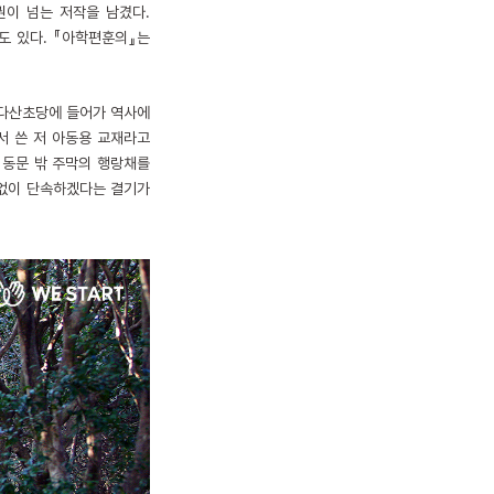
권이 넘는 저작을 남겼다.
도 있다. 『아학편훈의』는
은 다산초당에 들어가 역사에
서 쓴 저 아동용 교재라고
 동문 밖 주막의 행랑채를
끊임없이 단속하겠다는 결기가