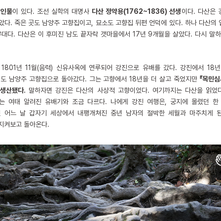
 인물
이 있다. 조선 실학의 대명사
다산 정약용(1762~1836) 선생
이다. 다산은
다. 죽은 곳도 남양주 고향집이고, 묘소도 고향집 뒤편 언덕에 있다. 하나 다산의 
무대다. 다산은 이 후미진 남도 끝자락 갯마을에서 17년 9개월을 살았다. 다시 말
1801년 11월(음력) 신유사옥에 연루되어 강진으로 유배를 갔다. 강진에서 18년
경기도 남양주 고향집으로 돌아갔다. 그는 고향에서 18년을 더 살고 죽었지만
『목민심
생산됐다.
말하자면 강진은 다산의 사상적 고향이었다. 여기까지는 다산을 읽었다
는 여태 알려진 유배기와 조금 다르다. 나에게 강진 여행은, 궁지에 몰렸던 한
면 어느 날 갑자기 세상에서 내팽개쳐진 중년 남자의 절박한 세월과 마주치게 된
지켜보고 돌아온다.