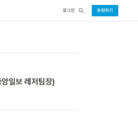
검
로그인
후원하기
색
중앙일보 레저팀장)