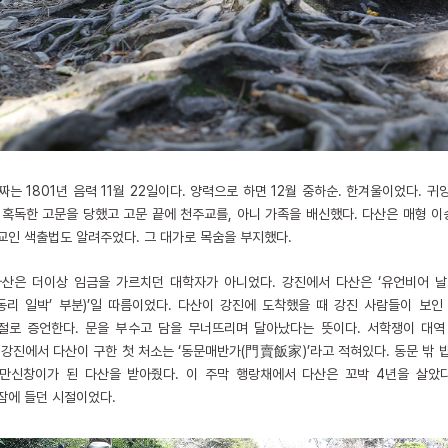
는 1801년 음력 11월 22일이다. 양력으로 하면 12월 중하순. 한겨울이었다. 
 혹독한 고문을 당했고 고문 끝에 천주교를, 아니 가족을 배신했다. 다산은 매형 
교인 색출법도 알려주었다. 그 대가로 목숨을 부지했다.
산은 더이상 임금을 가르치던 대학자가 아니었다. 강진에서 다산은 ‘유언비어 날
귤동리 일박’ 부분)’일 따름이었다. 다산이 강진에 도착했을 때 강진 사람들이 보인
절로 증언한다. 문을 부수고 담을 무너뜨리며 달아났다는 뜻이다. 서학쟁이 대역
강진에서 다산이 구한 첫 처소는 ‘동문매반가(門賣飯家)’라고 적혀있다. 동문 밖 밥
만신창이가 된 다산을 받아줬다. 이 주막 행랑채에서 다산은 꼬박 4년을 살았
잠에 들던 시절이었다.