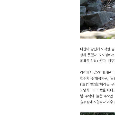
다산이 강진에 도착한 날짜
성치 못했다. 포도청에서
죄목을 일러바쳤고, 천주
강진까지 끌려 내려온 다
천주학 수괴(곽재구, ‘
(破門壞墻)’이라는 구
도망치느라 바빴을 테다. 
밖 주막의 늙은 주모만 
술주정에 시달리다 겨우 