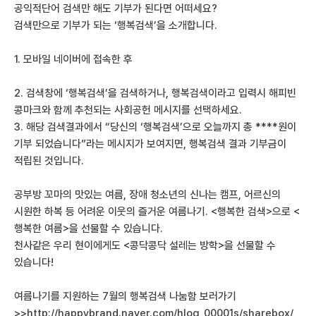
공익적단어 검색만 해도 기부가 된다면 어떠세요?
검색만으로 기부가 되는 ‘행복검색’을 소개합니다.
1. 모바일 네이버에 접속한 후
2. 검색창에 ‘행복검색’을 검색하거나, 행복검색이라고 입력시 해피빈
콩마크와 함께 추천되는 사회공헌 메시지를 선택하세요.
3. 해당 검색결과에서 “당신의 ‘행복검색’으로 오늘까지 총 ****원이
기부 되었습니다”라는 메시지가 보여지면, 행복검색 결과 기부금이
적립된 것입니다.
공부방 꼬마의 맛있는 여름, 장애 청소년의 신나는 캠프, 어르신의
시원한 하복 등 어려운 이웃의 즐거운 여름나기. <행복한 검색>으로 <
행복한 여름>을 선물할 수 있습니다.
천사같은 우리 현이에게도 <콩닥콩닥 설레는 방학>을 선물할 수
있습니다!
여름나기를 지원하는 7월의 행복검색 나눔함 보러가기
>>
http://happybrand.naver.com/
hlog_00001s/sharebox/