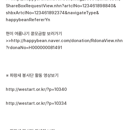
ShareBoxRequestView.nhn?
artclNo=123461898840&
shbxArtclNo=123461892374&
navigateType&
happybeanRefererYn
현이 여름나기 콩모금함 보러가기
>>
http://happybean.naver.com/donation/RdonaView.nhn
?rdonaNo=H000000081491
※ 파랑새 봉사단 활동 영상보기
http://westart.or.kr/?p=10340
http://westart.or.kr/?p=10334