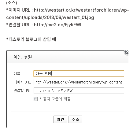
(소스)
*이미지 URL :
http://westart.or.kr/westartforchildren/wp-
content/uploads/2013/08/westart_01.jpg
*연결할 URL :
http://me2.do/FjyIiFWI
*티스토리 블로그의 삽입 예