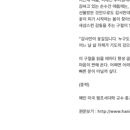
지난해 여름, 이해인 수녀님께
감싸고 있는 손수건 매듭에는,
선물받은 것만으로도 감사한데,
꽃이 피기 시작하는 봄이 찾아
새삼스런 감동을 주는 구절이 
“감사만이 꽃길입니다. 누구도
어느 날 삶 자체가 기도의 강으
이 구절을 읽을 때마다 평생 
마음이 짠해 온다. 어쩌면 어
빠른 문이 아닐까 싶다.
(중략)
혜민 미국 햄프셔대학 교수·종
원문보기 :
http://www.hani