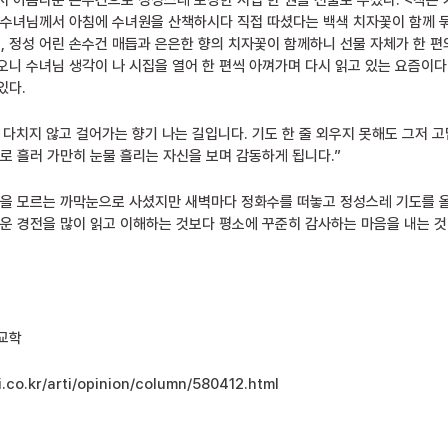
서 아름다운 손수건으로 정성스레 포장한 시집 한 권을 선물로 주셨다. <작은
 수녀님께서 아침에 수녀원을 산책하시다 직접 따셨다는 백색 치자꽃이 함께 
 정성 어린 손수건 매듭과 은은한 향의 치자꽃이 함께하니 선물 자체가 한 편
오니 수녀님 생각이 나 시집을 열어 한 편씩 아껴가며 다시 읽고 있는 요즘이다
있다.
 다치지 않고 걸어가는 향기 나는 길입니다. 기도 한 줄 외우지 못해도 그저 
로 흘러 가만히 눈물 흘리는 자신을 보며 감동하게 됩니다.”
글을 모르는 까막눈으로 사셨지만 새벽마다 정화수를 떠놓고 정성스레 기도를
려운 경전을 많이 읽고 이해하는 것보다 평소에 꾸준히 감사하는 마음을 내는 
교학
.co.kr/arti/opinion/column/580412.html