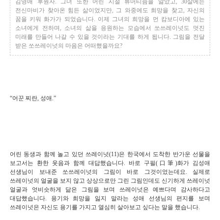
김영애 후원자. 그녀 또한 어린 시절 류머티즘을 앓았고, 30살에는
전신마비가 찾아온 힘든 삶이었지만, 그 와중에도 희망을 찾고, 자신의
꿈을 키워 화가가 되었습니다. 이제 그녀의 희망을 먼 캄보디아에 있는
소녀에게 전하며, 소녀의 삶을 응원하는 모습에서 쏘쓰레이넛도 멋진
미래를 만들어 나갈 수 있을 것이라는 기대를 하게 됩니다. 그림을 전달
받은 쏘쓰레이넛의 마음은 어떠했을까요?
“어꾼 찌란, 성애.”
어린 동생과 함께 놀고 있던 쓰레이넛(11)은 한국에서 도착한 반가운 선물을
보고서는 환한 웃음과 함께 대답했습니다. 바로 구필(口筆)화가 김성애
선생님이 보내준 쏘쓰레이넛의 그림이 바로 그것이었는데요. 실제로
쓰레이넛의 얼굴을 보지 않고 상상으로만 그린 그림인데도 신기하게 쓰레이넛
얼굴과 엇비슷하게 닮은 그림을 보며 쓰레이넛은 예쁘다며 감사하다고
대답했습니다. 용기와 희망을 잃지 말라는 성애 선생님의 편지를 보며
쓰레이넛은 자신도 용기를 가지고 열심히 살아보고 싶다는 말을 했습니다.