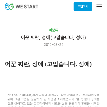
메
후원하기
뉴
열
기
미분류
어꾼 찌란, 성애(고맙습니다, 성애)
2012-03-22
어꾼 찌란, 성애 (고맙습니다, 성애)
지난 달, 구필(口筆)화가 김성애 후원자가 캄보디아의 소녀 쏘쓰레이넛을
위해 그린 그림을 전달하게 된 사연을 소개했습니다. 한 쪽 팔에 장애를
갖고 살아가고 있는 쏘쓰레이넛의 새로운 삶을 응원하며 후원을 시작한