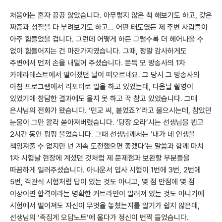
처음에는 혼자 끙끙 앓았습니다. 아무렇지 않은 척 해보기도 하고, 갖은
짜증과 성질을 다 부려보기도 하고… 어떤 태도였든 제 주변 사람들이
아주 힘들었을 겁니다. 그런데 어떻게 하든 그럴수록 더 헤어나올 수
없이 힘들어지는 건 마찬가지였습니다. 그때, 정말 감사하게도
주변에서 먼저 손을 내밀어 주셨습니다. 문득 모 방송사의 1차
카메라테스트에서 떨어졌던 날이 떠오르네요. 그 당시 그 방송사의
아침 프로그램에서 리포터로 일을 하고 있었는데, 다음날 촬영이
있었기에 참담한 결과에도 울지 못 하고 꾹 참고 있었습니다. 그때
은사님의 전화가 왔습니다. ‘민교 씨, 붙었죠?’라고 물으시는데, 참았던
눈물이 그만 왈칵 쏟아져버렸습니다. ‘당장 오라’시는 선생님을 뵙고
2시간 동안 펑펑 울었습니다. 그때 선생님께서는 ‘내가 네 인생을
책임져줄 수 없지만 넌 계속 도전했으면 좋겠다’는 말씀과 함께 마치
1차 시험날 현장에 계셨던 것처럼 제 문제점과 보완할 부분들을
따끔하게 일러주셨습니다. 아나운서 입사 시험이 1번에 3번, 2번에
5번, 객관식 시험처럼 답이 있는 것도 아니고, 몇 점 만점에 몇 점
이상이면 합격이라는 명확한 커트라인이 알려져 있는 것도 아니기에
시험에서 떨어져도 자신이 무엇을 놓쳤는지를 알기가 쉽지 않은데,
선생님의 ‘족집게 오답노트’에 울다가 정신이 번쩍 들었습니다.