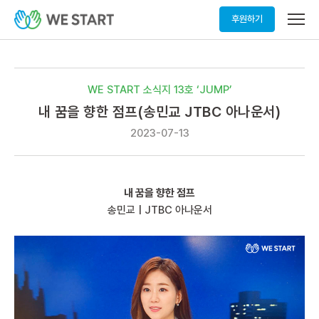
메
후원하기
뉴
열
기
WE START 소식지 13호 ‘JUMP’
내 꿈을 향한 점프(송민교 JTBC 아나운서)
2023-07-13
내 꿈을 향한 점프
송민교 | JTBC 아나운서